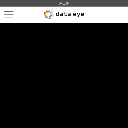
津山市
HOME
データカタログ
津山市_広戸風の風向・風速（計測地点広戸小）_2018年3月分
DATA
CATA
データカタログ
データセット名
津山市_広戸風の風向・風速（計測
地点広戸小）_2018年3月分
津山市勝北地域で観測される広戸風の日毎１分データ
組織
津山市
グループ
国土・気象