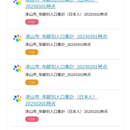
20230301時点
津山市_年齢別人口集計（日本人）20230301時点
PDF
津山市_年齢別人口集計_20230301時点
津山市_年齢別人口集計_20230301時点
CSV
津山市_年齢別人口集計_20230201時点
津山市_年齢別人口集計_20230201時点
CSV
津山市_年齢別人口集計（日本人）
20230201時点
津山市_年齢別人口集計（日本人）20230201時点
PDF