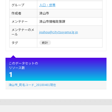
グループ
人口・世帯
作成者
津山市
メンテナー
津山市情報政策課
メンテナーのメ
jouhou@city.tsuyama.lg.jp
ール
タグ
統計
このデータセットの
リソース数
1
津山市_町名コード_20180401現在