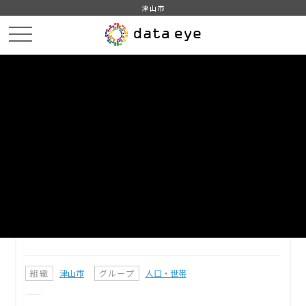
津山市
HOME
データカタログ
津山市_町名コード
DATA
CATA
データカタログ
データセット名
津山市_町名コード
津山市の町名コード表 ＜当該コードを利用しているデータの名
称＞ ・津山市_当月分人口集計 ・津山市_年齢別人口集計
組織
津山市
グループ
人口・世帯