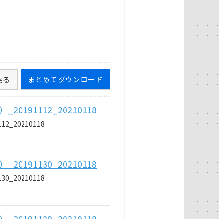
戻る
まとめてダウンロード
191112_20210118
_20210118
191130_20210118
_20210118
191129_20210118