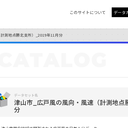
このサイトについて
データ
測地点勝北支所）_2019年11月分
CATALOG
データセット名
津山市_広戸風の風向・風速（計測地点勝北
分