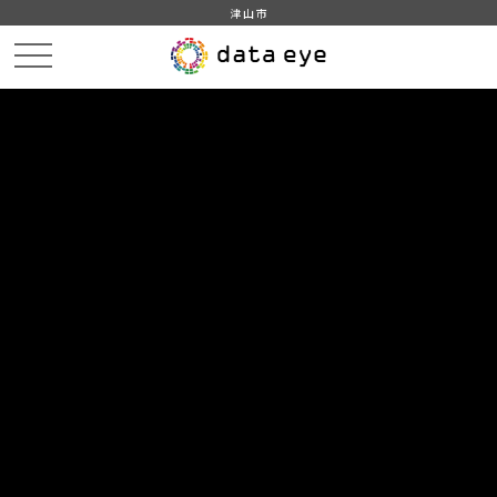
津山市
HOME
データカタログ
津山市_高等学校生徒数
DATA
CATA
データカタログ
データセット名
津山市_高等学校生徒数
津山市統計情報
組織
津山市
グループ
教育・文化・スポーツ・生活