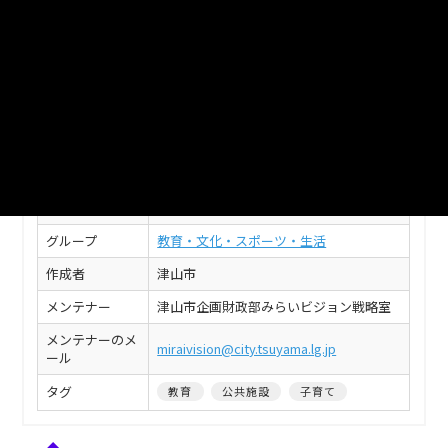
XLSX
このデータセットの情報
フィールド
値
タイトル
津山市_高等学校生徒数
組織名
津山市
グループ
教育・文化・スポーツ・生活
作成者
津山市
メンテナー
津山市企画財政部みらいビジョン戦略室
メンテナーのメ
miraivision@city.tsuyama.lg.jp
ール
タグ
教育
公共施設
子育て