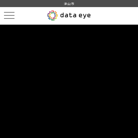
津山市
HOME
データカタログ
津山市_広戸風の風向・風速（計測地点広戸小）_2013年5月分
DATA
CATA
データカタログ
データセット名
津山市_広戸風の風向・風速（計測
地点広戸小）_2013年5月分
津山市勝北地域で観測される広戸風の日毎１分データ
組織
津山市
グループ
国土・気象