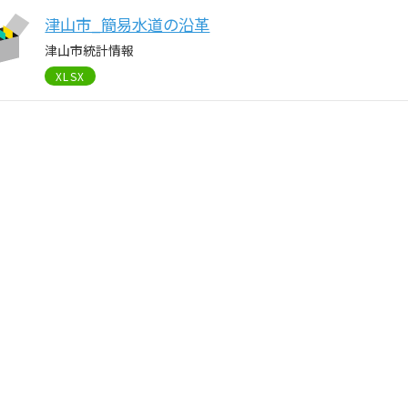
津山市_簡易水道の沿革
津山市統計情報
XLSX