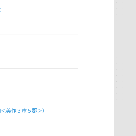
数
内＜美作３市５郡＞）