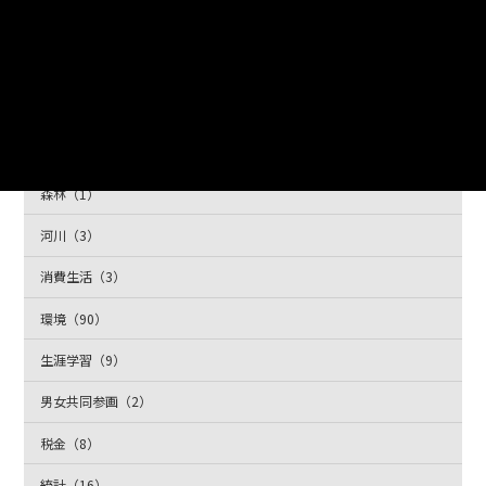
情報化（3）
政策（15）
教育（26）
文化芸術（22）
森林（1）
河川（3）
消費生活（3）
環境（90）
生涯学習（9）
男女共同参画（2）
税金（8）
統計（16）