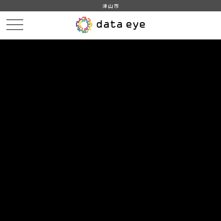
津山市
HOME
データカタログ
データセット一覧
DATA
CATA
データカタログ
データセット一覧 「観光」
19
件
津山市_旧妹尾銀行林田支店利用状況
津山市統計情報
XLSX
XLS