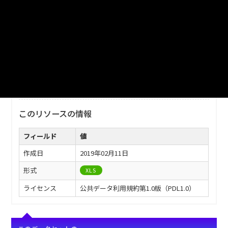
ファイル名
津山市_ごみ排出量_2010分_20180104.xls
ダウンロード
戻る
このリソースの情報
フィールド
値
作成日
2019年02月11日
形式
XLS
ライセンス
公共データ利用規約第1.0版（PDL1.0）