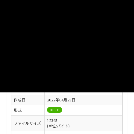
ファイル名
津山市_気象概要_2021分_20220401.xlsx
ダウンロード
戻る
このリソースの情報
フィールド
値
最終更新
2022年04月23日
作成日
2022年04月23日
形式
XLSX
12345
ファイルサイズ
(単位:バイト)