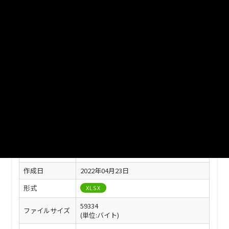
ファイル名
津山市_津山市行政機構図_2021分_20220401.xlsx
ダウンロード
戻る
このリソースの情報
フィールド
値
最終更新
2022年04月23日
作成日
2022年04月23日
形式
XLSX
59334
ファイルサイズ
(単位:バイト)