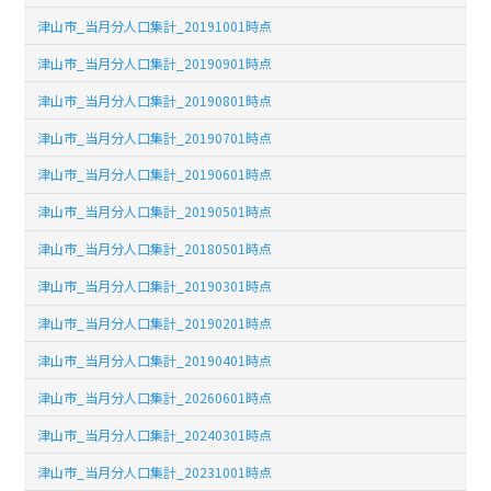
津山市_当月分人口集計_20191001時点
津山市_当月分人口集計_20190901時点
津山市_当月分人口集計_20190801時点
津山市_当月分人口集計_20190701時点
津山市_当月分人口集計_20190601時点
津山市_当月分人口集計_20190501時点
津山市_当月分人口集計_20180501時点
津山市_当月分人口集計_20190301時点
津山市_当月分人口集計_20190201時点
津山市_当月分人口集計_20190401時点
津山市_当月分人口集計_20260601時点
津山市_当月分人口集計_20240301時点
津山市_当月分人口集計_20231001時点