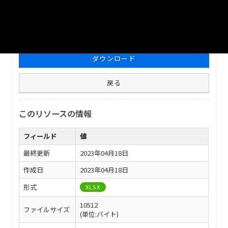
ファイル名
津山市_人口密度_2022分_20230401.xlsx
ダウンロード
戻る
このリソースの情報
フィールド
値
最終更新
2023年04月18日
作成日
2023年04月18日
形式
XLSX
10512
ファイルサイズ
(単位:バイト)