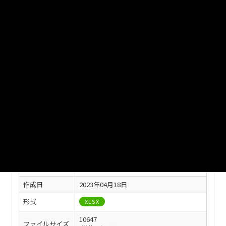
津山市_つやま自然のふしぎ館入館者数_2022分_20230401
ファイル名
津山市_つやま自然のふしぎ館入館者数_2022分_20230401.xlsx
ダウンロード
戻る
このリソースの情報
フィールド
値
最終更新
2023年04月18日
作成日
2023年04月18日
形式
XLSX
10647
ファイルサイズ