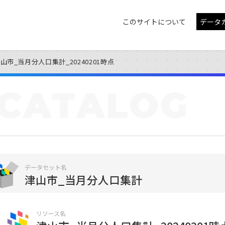
このサイトについて
データ
山市_当月分人口集計_20240201時点
CATALOG
データセット名
津山市_当月分人口集計
リソース名