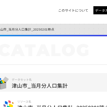
このサイトについて
データ
山市_当月分人口集計_20250201時点
CATALOG
データセット名
津山市_当月分人口集計
リソース名