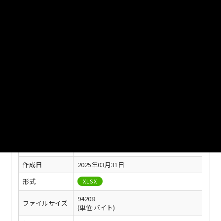
ファイル名
津山市_津山市行政機構図_2024分_20250331.xls
ダウンロード
戻る
このリソースの情報
フィールド
値
最終更新
2025年03月31日
作成日
2025年03月31日
形式
XLSX
94208
ファイルサイズ
(単位:バイト)