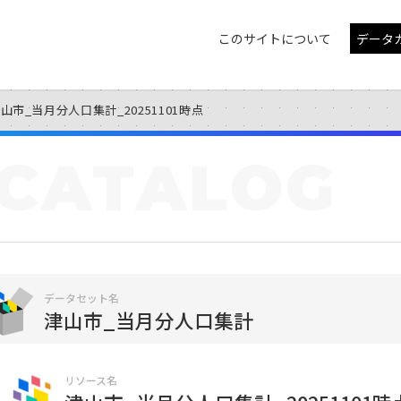
このサイトについて
データ
山市_当月分人口集計_20251101時点
CATALOG
データセット名
津山市_当月分人口集計
リソース名