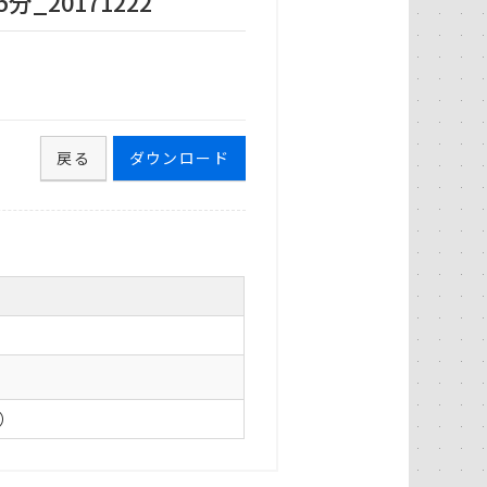
_20171222
戻る
ダウンロード
0）