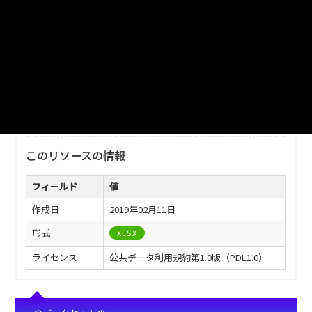
ファイル名
津山市_橋梁の現況_2016分_20170401.xlsx
ダウンロード
戻る
このリソースの情報
フィールド
値
作成日
2019年02月11日
形式
XLSX
ライセンス
公共データ利用規約第1.0版（PDL1.0）