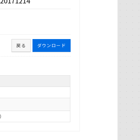
171214
戻る
ダウンロード
0）