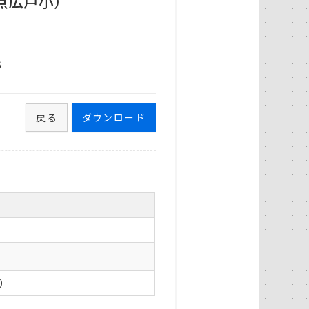
点広戸小）
6
戻る
ダウンロード
0）