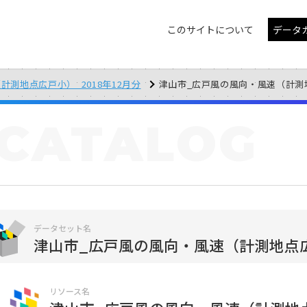
このサイトについて
データ
測地点広戸小）_2018年12月分
津山市_広戸風の風向・風速（計測地点広戸
CATALOG
データセット名
津山市_広戸風の風向・風速（計測地点広戸
リソース名