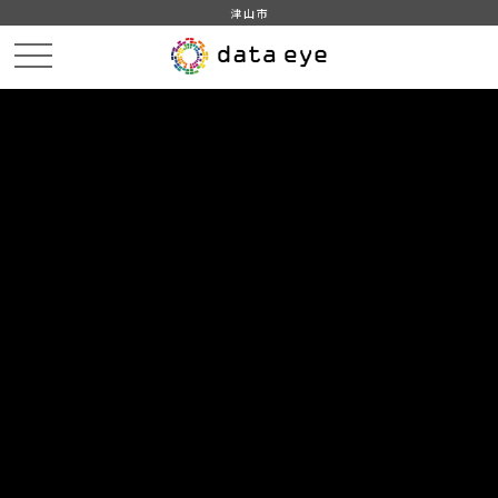
津山市
HOME
データカタログ
津山市_広戸風の風向・風速（計測地点広戸小）_2018年12月分
津山市_広戸風の風向・風速（計測地点広戸小）_20181218_20190206
DATA
CATA
データカタログ
データセット名
津山市_広戸風の風向・風速（計測
地点広戸小）_2018年12月分
リソース名
津山市_広戸風の風向・風速
（計測地点広戸小）