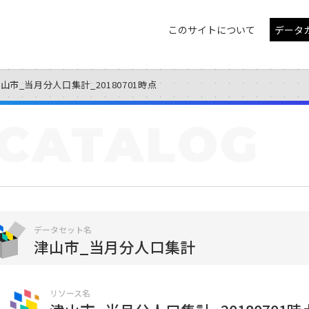
このサイトについて
データ
山市_当月分人口集計_20180701時点
CATALOG
データセット名
津山市_当月分人口集計
リソース名