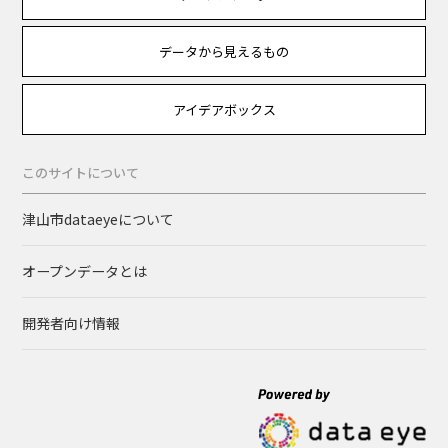
データから見えるもの
アイデアボックス
このサイトについて
津山市dataeyeについて
オープンデータとは
開発者向け情報