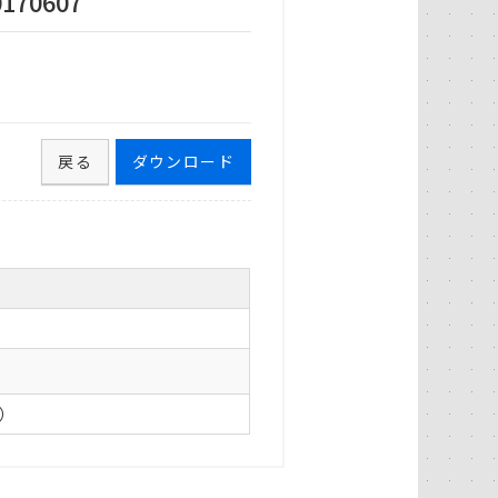
70607
戻る
ダウンロード
0）