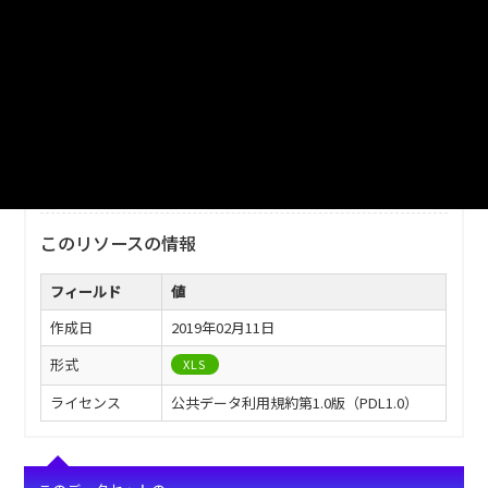
ファイル名
津山市_市職員数_2009分_20180206.xls
ダウンロード
戻る
このリソースの情報
フィールド
値
作成日
2019年02月11日
形式
XLS
ライセンス
公共データ利用規約第1.0版（PDL1.0）