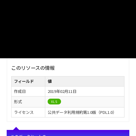
ファイル名
津山市_最近の選挙状況_2009分_20180206.xls
ダウンロード
戻る
このリソースの情報
フィールド
値
作成日
2019年02月11日
形式
XLS
ライセンス
公共データ利用規約第1.0版（PDL1.0）