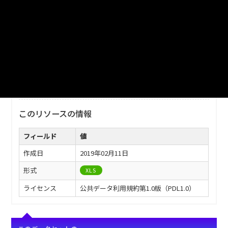
ファイル名
津山市_観光入込客数の推移_2013分_20180130.xls
ダウンロード
戻る
このリソースの情報
フィールド
値
作成日
2019年02月11日
形式
XLS
ライセンス
公共データ利用規約第1.0版（PDL1.0）