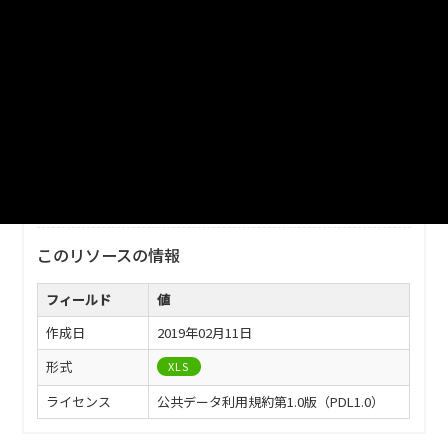
津山市_つやま自然のふしぎ館入館者数_2010分_20180130
ファイル名
津山市_つやま自然のふしぎ館入館者数_2010分_20180130.xls
ダウンロード
戻る
このリソースの情報
フィールド
値
作成日
2019年02月11日
形式
XLS
ライセンス
公共データ利用規約第1.0版（PDL1.0）