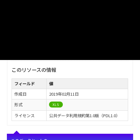
ファイル名
津山市_人口動態_2009分_20171213.xls
ダウンロード
戻る
このリソースの情報
フィールド
値
作成日
2019年02月11日
形式
XLS
ライセンス
公共データ利用規約第1.0版（PDL1.0）