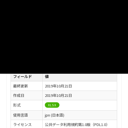
ファイル名
津山市_(a) ごみの排出量_2018分_20190401.xlsx
ダウンロード
戻る
このリソースの情報
フィールド
値
最終更新
2019年10月21日
作成日
2019年10月21日
形式
XLSX
使用言語
jpn (日本語)
ライセンス
公共データ利用規約第1.0版（PDL1.0）