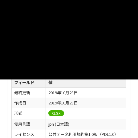
ファイル名
津山市_市税の課税状況_2018分_20190401.xlsx
ダウンロード
戻る
このリソースの情報
フィールド
値
最終更新
2019年10月23日
作成日
2019年10月23日
形式
XLSX
使用言語
jpn (日本語)
ライセンス
公共データ利用規約第1.0版（PDL1.0）