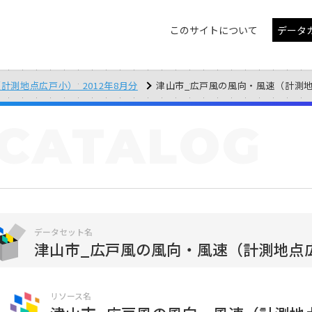
このサイトについて
データ
計測地点広戸小）_2012年8月分
津山市_広戸風の風向・風速（計測地点広戸
CATALOG
データセット名
津山市_広戸風の風向・風速（計測地点広戸
リソース名