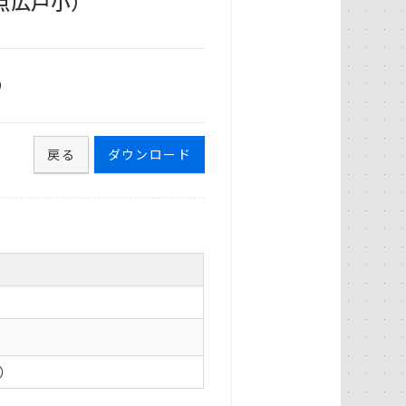
点広戸小）
9
戻る
ダウンロード
0）