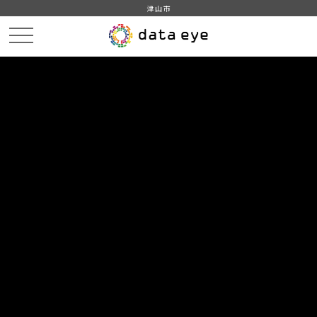
津山市
HOME
データカタログ
津山市_広戸風の風向・風速（計測地点広戸小）_2019年3月分
津山市_広戸風の風向・風速（計測地点広戸小）_20190328_20210118
DATA
CATA
データカタログ
データセット名
津山市_広戸風の風向・風速（計測
地点広戸小）_2019年3月分
リソース名
津山市_広戸風の風向・風速
（計測地点広戸小）