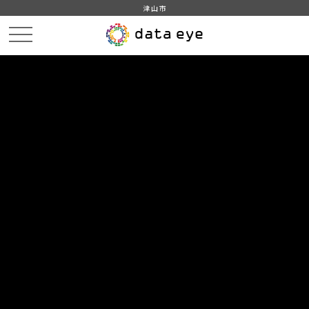
津山市
HOME
データカタログ
津山市_広戸風の風向・風速（計測地点広戸小）_2019年4月分
津山市_広戸風の風向・風速（計測地点広戸小）_20190426_20210118
DATA
CATA
データカタログ
データセット名
津山市_広戸風の風向・風速（計測
地点広戸小）_2019年4月分
リソース名
津山市_広戸風の風向・風速
（計測地点広戸小）