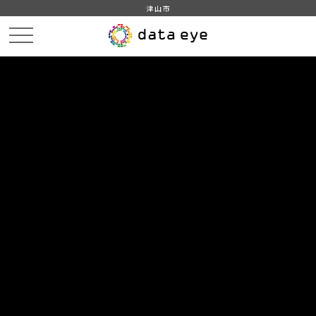
津山市
HOME
データカタログ
津山市_広戸風の風向・風速（計測地点広戸小）_2019年7月分
津山市_広戸風の風向・風速（計測地点広戸小）_20190702_20210118
DATA
CATA
データカタログ
データセット名
津山市_広戸風の風向・風速（計測
地点広戸小）_2019年7月分
リソース名
津山市_広戸風の風向・風速
（計測地点広戸小）