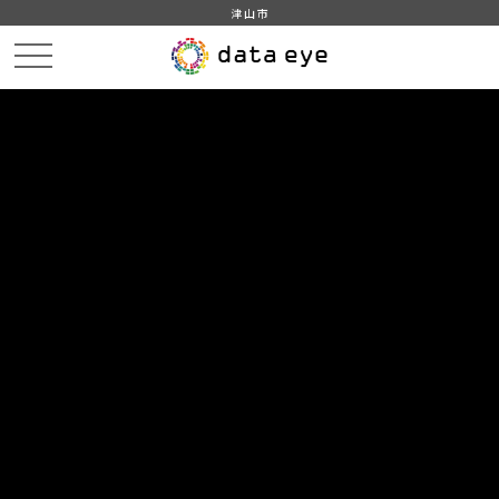
津山市
HOME
データカタログ
津山市_広戸風の風向・風速（計測地点広戸小）_2019年8月分
津山市_広戸風の風向・風速（計測地点広戸小）_20190812_20210118
DATA
CATA
データカタログ
データセット名
津山市_広戸風の風向・風速（計測
地点広戸小）_2019年8月分
リソース名
津山市_広戸風の風向・風速
（計測地点広戸小）