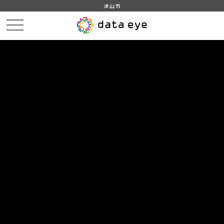
津山市
HOME
データカタログ
津山市_広戸風の風向・風速（計測地点広戸小）_2019年8月分
津山市_広戸風の風向・風速（計測地点広戸小）_20190819_20210118
DATA
CATA
データカタログ
データセット名
津山市_広戸風の風向・風速（計測
地点広戸小）_2019年8月分
リソース名
津山市_広戸風の風向・風速
（計測地点広戸小）