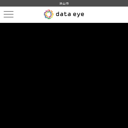
津山市
HOME
データカタログ
津山市_広戸風の風向・風速（計測地点広戸小）_2019年8月分
津山市_広戸風の風向・風速（計測地点広戸小）_20190821_20210118
DATA
CATA
データカタログ
データセット名
津山市_広戸風の風向・風速（計測
地点広戸小）_2019年8月分
リソース名
津山市_広戸風の風向・風速
（計測地点広戸小）