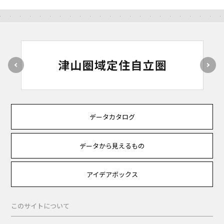
データカタログ
データから見えるもの
アイデアボックス
このサイトについて