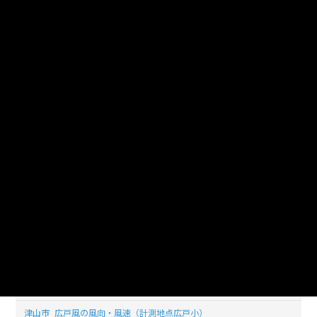
_20191129_20210118
津山市_広戸風の風向・風速（計測地点広戸小）
_20191127_20210118
津山市_広戸風の風向・風速（計測地点広戸小）
_20191126_20210118
津山市_広戸風の風向・風速（計測地点広戸小）
_20191125_20210118
津山市_広戸風の風向・風速（計測地点広戸小）
_20191124_20210118
津山市_広戸風の風向・風速（計測地点広戸小）
_20191123_20210118
津山市_広戸風の風向・風速（計測地点広戸小）
_20191122_20210118
津山市_広戸風の風向・風速（計測地点広戸小）
_20191121_20210118
津山市_広戸風の風向・風速（計測地点広戸小）
_20191120_20210118
津山市_広戸風の風向・風速（計測地点広戸小）