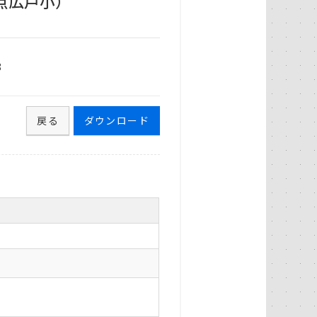
点広戸小）
8
戻る
ダウンロード