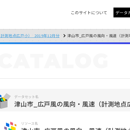
このサイトについて
データ
測地点広戸小）_2019年12月分
津山市_広戸風の風向・風速（計測地点広戸
CATALOG
データセット名
津山市_広戸風の風向・風速（計測地点広戸
リソース名