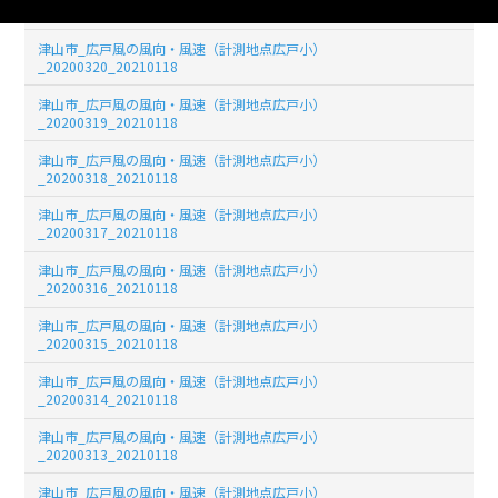
_20200321_20210118
津山市_広戸風の風向・風速（計測地点広戸小）
_20200320_20210118
津山市_広戸風の風向・風速（計測地点広戸小）
_20200319_20210118
津山市_広戸風の風向・風速（計測地点広戸小）
_20200318_20210118
津山市_広戸風の風向・風速（計測地点広戸小）
_20200317_20210118
津山市_広戸風の風向・風速（計測地点広戸小）
_20200316_20210118
津山市_広戸風の風向・風速（計測地点広戸小）
_20200315_20210118
津山市_広戸風の風向・風速（計測地点広戸小）
_20200314_20210118
津山市_広戸風の風向・風速（計測地点広戸小）
_20200313_20210118
津山市_広戸風の風向・風速（計測地点広戸小）