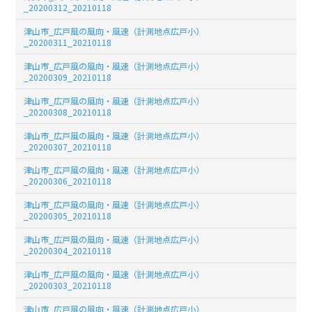
_20200312_20210118
津山市_広戸風の風向・風速（計測地点広戸小）
_20200311_20210118
津山市_広戸風の風向・風速（計測地点広戸小）
_20200309_20210118
津山市_広戸風の風向・風速（計測地点広戸小）
_20200308_20210118
津山市_広戸風の風向・風速（計測地点広戸小）
_20200307_20210118
津山市_広戸風の風向・風速（計測地点広戸小）
_20200306_20210118
津山市_広戸風の風向・風速（計測地点広戸小）
_20200305_20210118
津山市_広戸風の風向・風速（計測地点広戸小）
_20200304_20210118
津山市_広戸風の風向・風速（計測地点広戸小）
_20200303_20210118
津山市_広戸風の風向・風速（計測地点広戸小）