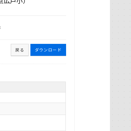
点広戸小）
8
戻る
ダウンロード