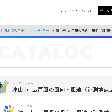
このサイトについて
データ
計測地点広戸小）_2020年4月分
津山市_広戸風の風向・風速（計測地点広戸
CATALOG
データセット名
津山市_広戸風の風向・風速（計測地点広戸
リソース名