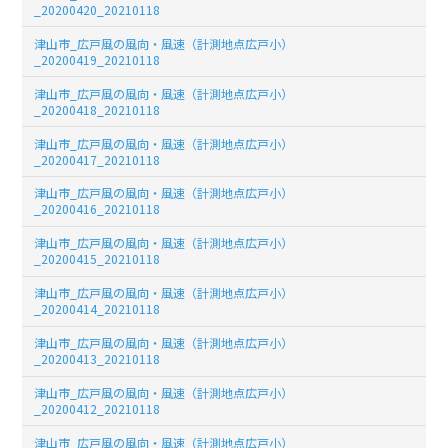
_20200420_20210118
津山市_広戸風の風向・風速（計測地点広戸小）
_20200419_20210118
津山市_広戸風の風向・風速（計測地点広戸小）
_20200418_20210118
津山市_広戸風の風向・風速（計測地点広戸小）
_20200417_20210118
津山市_広戸風の風向・風速（計測地点広戸小）
_20200416_20210118
津山市_広戸風の風向・風速（計測地点広戸小）
_20200415_20210118
津山市_広戸風の風向・風速（計測地点広戸小）
_20200414_20210118
津山市_広戸風の風向・風速（計測地点広戸小）
_20200413_20210118
津山市_広戸風の風向・風速（計測地点広戸小）
_20200412_20210118
津山市_広戸風の風向・風速（計測地点広戸小）