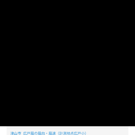
_20200429_20210118
津山市_広戸風の風向・風速（計測地点広戸小）
_20200428_20210118
津山市_広戸風の風向・風速（計測地点広戸小）
_20200427_20210118
津山市_広戸風の風向・風速（計測地点広戸小）
_20200426_20210118
津山市_広戸風の風向・風速（計測地点広戸小）
_20200425_20210118
津山市_広戸風の風向・風速（計測地点広戸小）
_20200424_20210118
津山市_広戸風の風向・風速（計測地点広戸小）
_20200423_20210118
津山市_広戸風の風向・風速（計測地点広戸小）
_20200422_20210118
津山市_広戸風の風向・風速（計測地点広戸小）
_20200421_20210118
津山市_広戸風の風向・風速（計測地点広戸小）