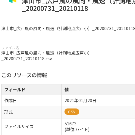
津山市_広戸風の風向・風速（計測地
_20200731_20210118
津山市_広戸風の風向・風速（計測地点広戸小）_20200731_2021011
ファイル名
津山市_広戸風の風向・風速（計測地点広戸小）
_20200731_20210118.csv
このリソースの情報
フィールド
値
作成日
2021年01月20日
形式
CSV
51673
ファイルサイズ
(単位:バイト)