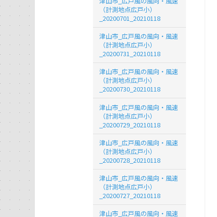
津山市_広戸風の風向・風速
（計測地点広戸小）
_20200701_20210118
津山市_広戸風の風向・風速
（計測地点広戸小）
_20200731_20210118
津山市_広戸風の風向・風速
（計測地点広戸小）
_20200730_20210118
津山市_広戸風の風向・風速
（計測地点広戸小）
_20200729_20210118
津山市_広戸風の風向・風速
（計測地点広戸小）
_20200728_20210118
津山市_広戸風の風向・風速
（計測地点広戸小）
_20200727_20210118
津山市_広戸風の風向・風速