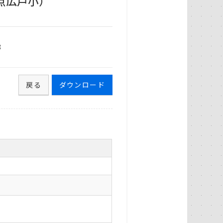
点広戸小）
8
戻る
ダウンロード