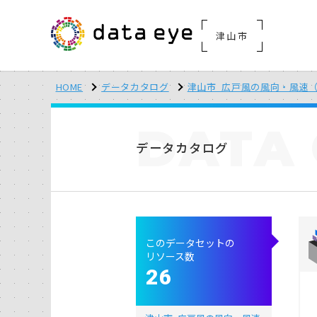
津山市
HOME
データカタログ
津山市_広戸風の風向・風速（
DATA
データカタログ
このデータセットの
リソース数
26