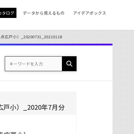
カタログ
データから見えるもの
アイデアボックス
小）_20200731_20210118
小）_2020年7月分