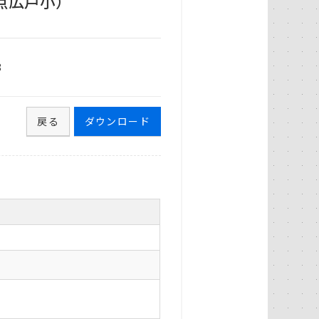
点広戸小）
8
戻る
ダウンロード