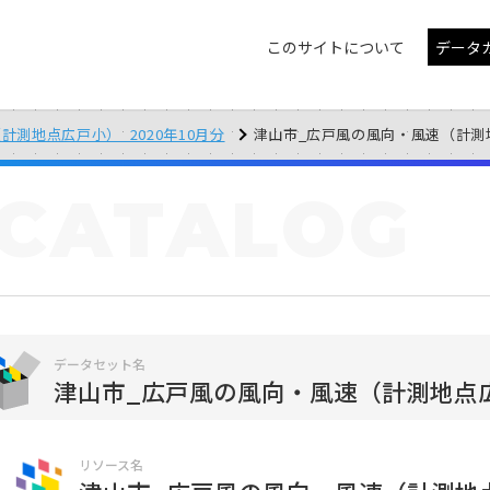
このサイトについて
データ
測地点広戸小）_2020年10月分
津山市_広戸風の風向・風速（計測地点広戸
CATALOG
データセット名
津山市_広戸風の風向・風速（計測地点広戸
リソース名