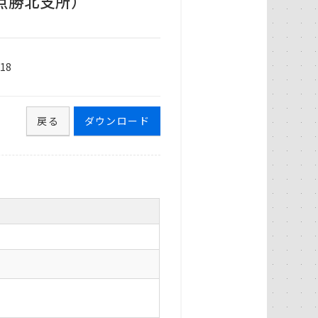
点勝北支所）
18
戻る
ダウンロード