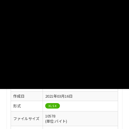
ファイル名
津山市_地目別民有地面積_2020分_20210401.xlsx
ダウンロード
戻る
このリソースの情報
フィールド
値
最終更新
2021年03月16日
作成日
2021年03月16日
形式
XLSX
10578
ファイルサイズ
(単位:バイト)